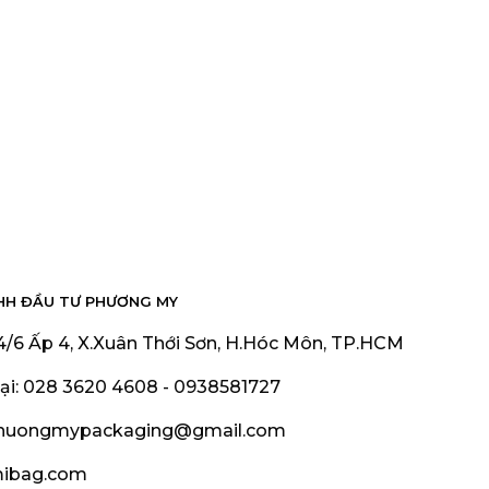
HH ĐẦU TƯ PHƯƠNG MY
 4/6 Ấp 4, X.Xuân Thới Sơn, H.Hóc Môn, TP.HCM
ại: 028 3620 4608 - 0938581727
phuongmypackaging@gmail.com
mibag.com