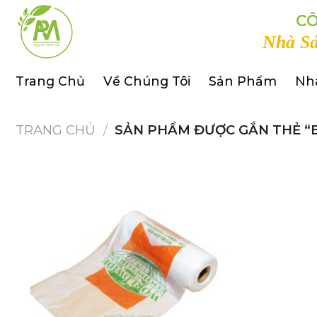
Skip
CÔ
to
Nhà Sả
content
Trang Chủ
Về Chúng Tôi
Sản Phẩm
Nh
TRANG CHỦ
/
SẢN PHẨM ĐƯỢC GẮN THẺ “