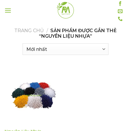
Skip
to
content
TRANG CHỦ
/
SẢN PHẨM ĐƯỢC GẮN THẺ
“NGUYÊN LIỆU NHỰA”