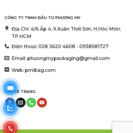
CÔNG TY TNHH ĐẦU TƯ PHƯƠNG MY
Địa Chỉ: 4/6 Ấp 4, X.Xuân Thới Sơn, H.Hóc Môn,
TP.HCM
Điện thoại: 028 3620 4608 - 0938581727
Email: phuongmypackaging@gmail.com
Web: pmibag.com
LIÊN KẾ TRANG