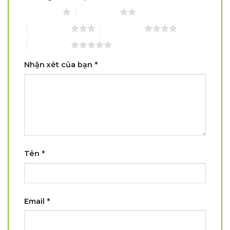
1 trên 5 sao
2 trên 5 sao
3 trên 5 sao
4 trên 5 sao
5 trên 5 sao
Nhận xét của bạn
*
Tên
*
Email
*